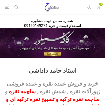
<
0
شماره تماس جهت مشاوره
استعلام قیمت و خرید 09120149274
استاد حامد داداشی
خرید و فروش
عمده نقره
و عمده فروشی
و
ساچمه نقره
,
شمش نقره
زیورآلات نقره ,
ساچمه نقره ترکیه
و
تسبیح نقره
ترکیه ای و