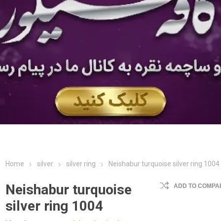
Home
silver
silver ring
Neishabur turquoise silver ring 1004
Neishabur turquoise
ADD TO COMPAR
silver ring 1004