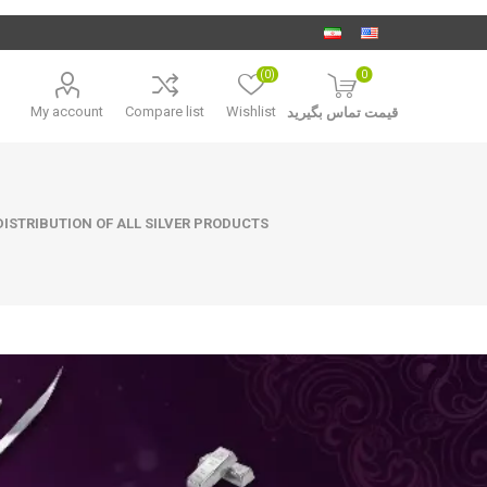
(0)
0
My account
Compare list
Wishlist
قیمت تماس بگیرید
ISTRIBUTION OF ALL SILVER PRODUCTS