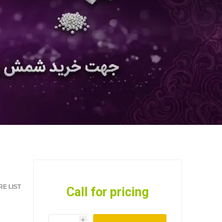
E LIST
Call for pricing
i