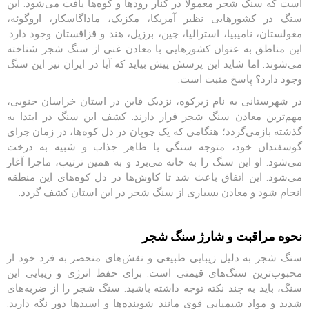
است که سنگ شجر
معمولاً
در کنار رودها و کوه
ها یافت می
شود. این
سنگ در کشورهایی
نظی
ر
آ
مریکا، مکزیک، ماداگاسکار، اروگوئه،
مغولستان
،
نامیبیا، استرالیا، چین، برزیل، هند و قزاقستان
وجود
د
ارد
.
این
من
ا
طق
به
عنوان
کشورهایی
ب
ا معادن
غ
ن
ی از سنگ شجر
ش
نا
خته
می‌شوند. اما شاید
این
پر
س
ش
پیش بیاید که آیا
در ایران
نیز این
سنگ
و
ج
و
د
د
ا
رد
؟
پاس
خ
مثبت
است.
در
شه
ر
س
تانی
به
ن
ا
م
ز
یرک
و
ه،
نزدی
ک
ق
ا
ی
ن در استان خراسان جنوبی
،
مهم
ترین معادن سنگ شجر
قرار
دار
ن
د. ک
شف
این سنگ در ابتدا به
گذشته ب
ازمی‌
گ
ر
دد؛
هنگ
ا
م
ی که
یک چوپان
در دل کوه
ها
،
در ز
م
ان
چرا
ی
گوس
ف
ن
دان
خو
د،
م
ت
و
جه
سن
گ
ی با
ظ
اه
ر
جذاب
و
شبیه به درخت
می‌شود. او
این سنگ را
به
خانه می‌برد
و به همین تر
تی
ب،
م
ا
جرا آغاز
می‌شود. این اتفاق باعث شد تا کاوش‌ها
در دل کوه
ها
ی این
منطقه
انجام شود
و معادن
ب
س
یا
ر
ی از سنگ شجر در این استان
ک
ش
ف گر
د
د
.
نحوه مراقبت و شارژ سنگ شجر
سنگ شجر به دلیل زیبایی طبیعی و نقش‌های منحصر به فرد خود از
محبوب‌ترین سنگ‌های قیمتی است. برای حفظ انرژی و زیبایی این
سنگ، باید به چند نکته توجه داشته باشید. سنگ شجر را از ضربه‌های
شدید و مواد شیمیایی قوی مانند شوینده‌ها و اسیدها دور نگه دارید.