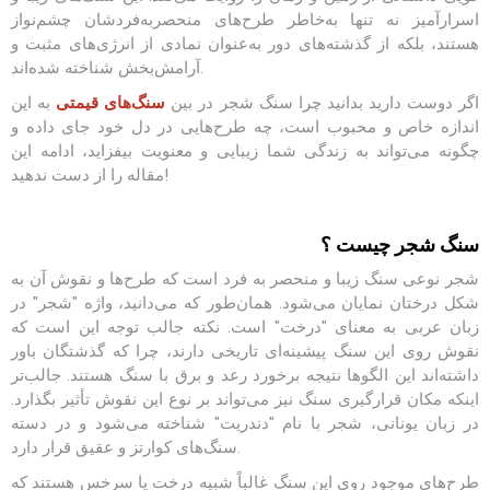
اسرارآمیز نه تنها به‌خاطر طرح‌های منحصربه‌فردشان چشم‌نواز
هستند، بلکه از گذشته‌های دور به‌عنوان نمادی از انرژی‌های مثبت و
آرامش‌بخش شناخته شده‌اند.
اگر دوست دارید بدانید چرا سنگ شجر در بین
سنگ‌های قیمتی
به این
اندازه خاص و محبوب است، چه طرح‌هایی در دل خود جای داده و
چگونه می‌تواند به زندگی شما زیبایی و معنویت بیفزاید، ادامه این
مقاله را از دست ندهید!
سنگ شجر چیست ؟
شجر نوعی سنگ زیبا و منحصر به فرد است که طرح‌ها و نقوش آن به
شکل درختان نمایان می‌شود. همان‌طور که می‌دانید، واژه "شجر" در
زبان عربی به معنای "درخت" است. نکته جالب توجه این است که
نقوش روی این سنگ پیشینه‌ای تاریخی دارند، چرا که گذشتگان باور
داشته‌اند این الگوها نتیجه برخورد رعد و برق با سنگ هستند. جالب‌تر
اینکه مکان قرارگیری سنگ نیز می‌تواند بر نوع این نقوش تأثیر بگذارد.
در زبان یونانی، شجر با نام "دندریت" شناخته می‌شود و در دسته
سنگ‌های کوارتز و عقیق قرار دارد.
طرح‌های موجود روی این سنگ غالباً شبیه درخت یا سرخس هستند که