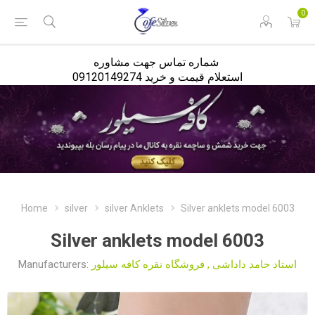
<
0
شماره تماس جهت مشاوره
استعلام قیمت و خرید 09120149274
Home
silver
silver Anklets
Silver anklets model 6003
Silver anklets model 6003
Manufacturers:
فروشگاه نقره کافه سیلور
,
استاد حامد داداشی