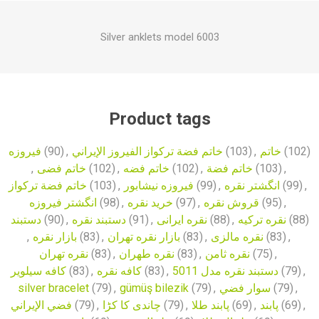
Silver anklets model 6003
Product tags
فیروزه
(90)
,
خاتم فضة تركواز الفيروز الإيراني
(103)
,
خاتم
(102)
,
خاتم فضی
(102)
,
خاتم فضه
(102)
,
خاتم فضة
(103)
,
خاتم فضة تركواز
(103)
,
فیروزه نیشابور
(99)
,
انگشتر نقره
(99)
,
انگشتر فیروزه
(98)
,
خرید نقره
(97)
,
قروش نقره
(95)
,
دستبند
(90)
,
دستبند نقره
(91)
,
نقره ایرانی
(88)
,
نقره ترکیه
(88)
,
بازار نقره
(83)
,
بازار نقره تهران
(83)
,
نقره مالزی
(83)
,
نقره تهران
(83)
,
نقره طهران
(83)
,
نقره ثامن
(75)
,
کافه سیلویر
(83)
,
کافه نقره
(83)
,
دستبند نقره مدل 5011
(79)
,
silver bracelet
(79)
,
gümüş bilezik
(79)
,
سوار فضي
(79)
,
فضي الإيراني
(79)
,
چاندی کا کڑا
(79)
,
پابند طلا
(69)
,
پابند
(69)
,