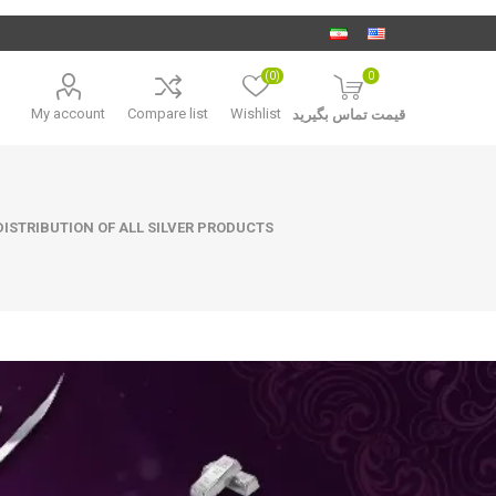
(0)
0
My account
Compare list
Wishlist
قیمت تماس بگیرید
ISTRIBUTION OF ALL SILVER PRODUCTS