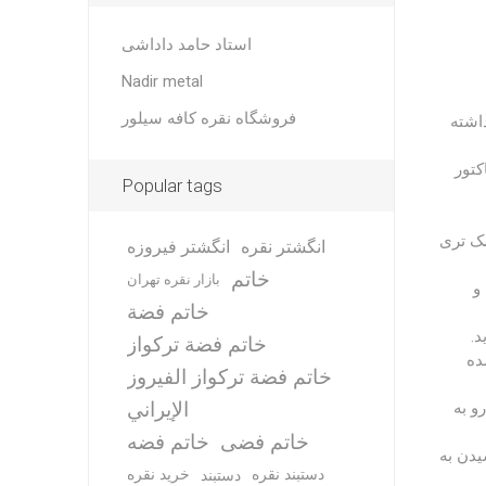
استاد حامد داداشی
Nadir metal
فروشگاه نقره کافه سیلور
داشته
کتور
Popular tags
سک تری
انگشتر نقره
انگشتر فیروزه
خاتم
بازار نقره تهران
و
خاتم فضة
خاتم فضة تركواز
ده
خاتم فضة تركواز الفيروز
الإيراني
و به
خاتم فضی
خاتم فضه
یدن به
دستبند نقره
خرید نقره
دستبند