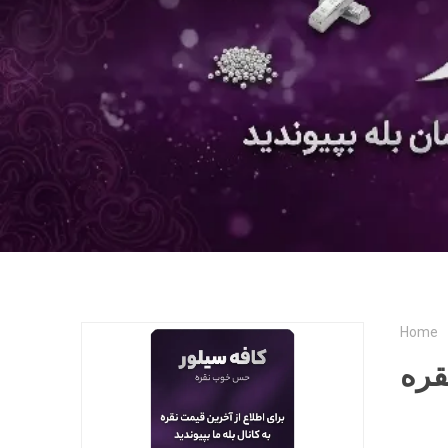
Home
قره