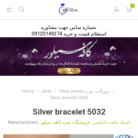
<
0
شماره تماس جهت مشاوره
استعلام قیمت و خرید 09120149274
Home
silver
Silver jewelry زیورآلات نقره
Silver bracelet 5032
Silver bracelet 5032
Manufacturers:
فروشگاه نقره کافه سیلور
,
استاد حامد داداشی