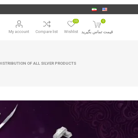
(0)
0
My account
Compare list
Wishlist
قیمت تماس بگیرید
ISTRIBUTION OF ALL SILVER PRODUCTS