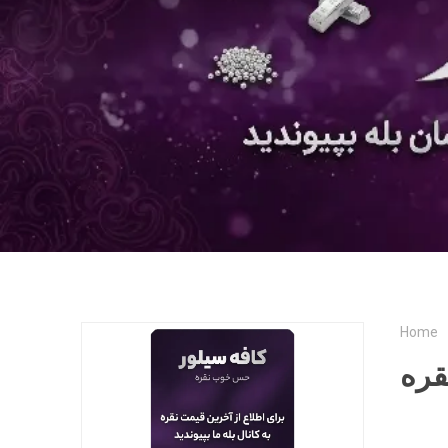
Home
قره