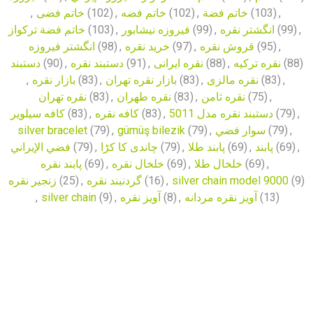
,
خاتم فضی
(102)
,
خاتم فضه
(102)
,
خاتم فضة
(103)
,
خاتم فضة تركواز
(103)
,
فیروزه نیشابور
(99)
,
انگشتر نقره
(99)
,
انگشتر فیروزه
(98)
,
خرید نقره
(97)
,
قروش نقره
(95)
,
دستبند
(90)
,
دستبند نقره
(91)
,
نقره ایرانی
(88)
,
نقره ترکیه
(88)
,
بازار نقره
(83)
,
بازار نقره تهران
(83)
,
نقره مالزی
(83)
,
نقره تهران
(83)
,
نقره طهران
(83)
,
نقره ثامن
(75)
,
کافه سیلویر
(83)
,
کافه نقره
(83)
,
دستبند نقره مدل 5011
(79)
,
silver bracelet
(79)
,
gümüş bilezik
(79)
,
سوار فضي
(79)
,
فضي الإيراني
(79)
,
چاندی کا کڑا
(79)
,
پابند طلا
(69)
,
پابند
(69)
,
پابند نقره
(69)
,
خلخال نقره
(69)
,
خلخال طلا
(69)
,
زنجیر نقره
(25)
,
گردنبند نقره
(16)
,
silver chain model 9000
(9)
,
silver chain
(9)
,
آویز نقره
(8)
,
آویز نقره مردانه
(13)