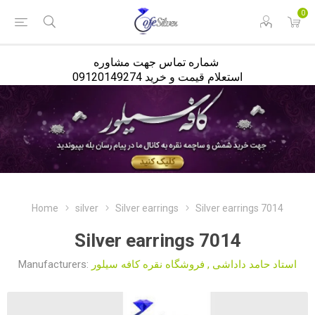
<
0
شماره تماس جهت مشاوره
استعلام قیمت و خرید 09120149274
Home
silver
Silver earrings
Silver earrings 7014
Silver earrings 7014
Manufacturers:
فروشگاه نقره کافه سیلور
,
استاد حامد داداشی