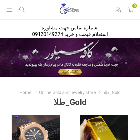
<
0
شماره تماس جهت مشاوره
استعلام قیمت و خرید 09120149274
طلا_Gold
Online Gold and jewelry store
Home
طلا_Gold