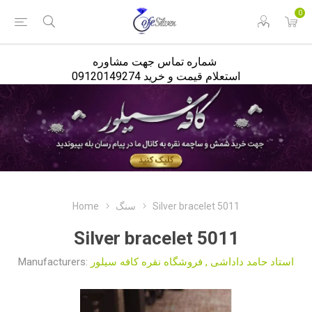
<
0
شماره تماس جهت مشاوره
استعلام قیمت و خرید 09120149274
Home
سنگ
Silver bracelet 5011
Silver bracelet 5011
Manufacturers:
فروشگاه نقره کافه سیلور
,
استاد حامد داداشی