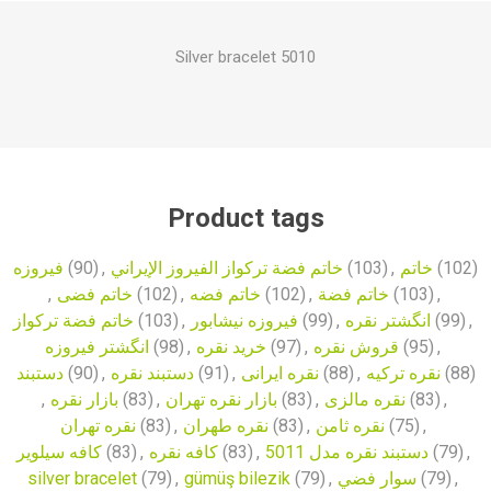
Silver bracelet 5010
Product tags
فیروزه
(90)
,
خاتم فضة تركواز الفيروز الإيراني
(103)
,
خاتم
(102)
,
خاتم فضی
(102)
,
خاتم فضه
(102)
,
خاتم فضة
(103)
,
خاتم فضة تركواز
(103)
,
فیروزه نیشابور
(99)
,
انگشتر نقره
(99)
,
انگشتر فیروزه
(98)
,
خرید نقره
(97)
,
قروش نقره
(95)
,
دستبند
(90)
,
دستبند نقره
(91)
,
نقره ایرانی
(88)
,
نقره ترکیه
(88)
,
بازار نقره
(83)
,
بازار نقره تهران
(83)
,
نقره مالزی
(83)
,
نقره تهران
(83)
,
نقره طهران
(83)
,
نقره ثامن
(75)
,
کافه سیلویر
(83)
,
کافه نقره
(83)
,
دستبند نقره مدل 5011
(79)
,
silver bracelet
(79)
,
gümüş bilezik
(79)
,
سوار فضي
(79)
,