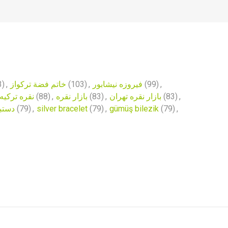
3)
,
خاتم فضة تركواز
(103)
,
فیروزه نیشابور
(99)
,
نقره ترکیه
(88)
,
بازار نقره
(83)
,
بازار نقره تهران
(83)
,
دستبند
(79)
,
silver bracelet
(79)
,
gümüş bilezik
(79)
,