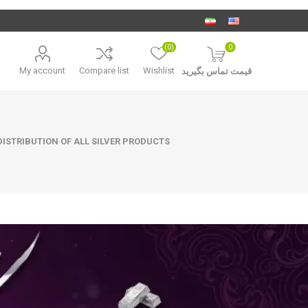
(0)
0
My account
Compare list
Wishlist
قیمت تماس بگیرید
ISTRIBUTION OF ALL SILVER PRODUCTS