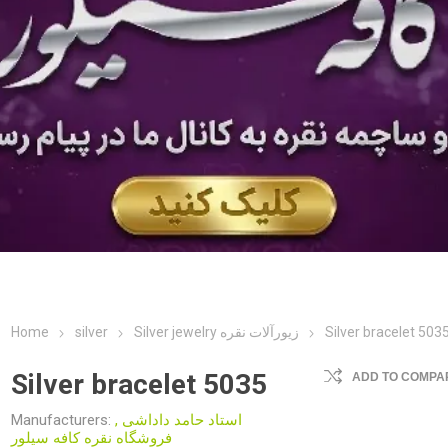
Home
silver
Silver jewelry زیورآلات نقره
Silver bracelet 503
Silver bracelet 5035
ADD TO COMPAR
Manufacturers:
,
استاد حامد داداشی
فروشگاه نقره کافه سیلور