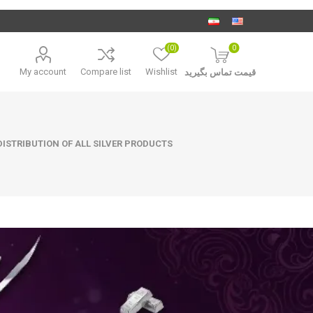
(0)
0
My account
Compare list
Wishlist
قیمت تماس بگیرید
ISTRIBUTION OF ALL SILVER PRODUCTS