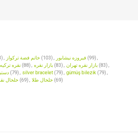
3)
,
خاتم فضة تركواز
(103)
,
فیروزه نیشابور
(99)
,
نقره ترکیه
(88)
,
بازار نقره
(83)
,
بازار نقره تهران
(83)
,
دستبند
(79)
,
silver bracelet
(79)
,
gümüş bilezik
(79)
,
خلخال نق
(69)
,
خلخال طلا
(69)