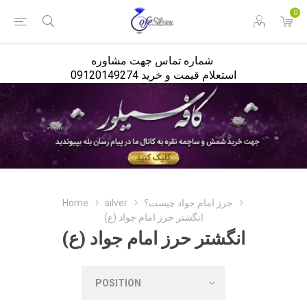
<
0
شماره تماس جهت مشاوره
استعلام قیمت و خرید 09120149274
حرز امام جواد چیست؟
silver
Home
انگشتر حرز امام جواد (ع)
انگشتر حرز امام جواد (ع)