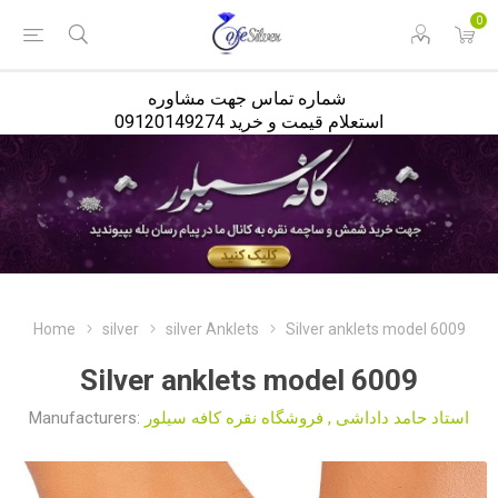
<
0
شماره تماس جهت مشاوره
استعلام قیمت و خرید 09120149274
Home
silver
silver Anklets
Silver anklets model 6009
Silver anklets model 6009
Manufacturers:
فروشگاه نقره کافه سیلور
,
استاد حامد داداشی