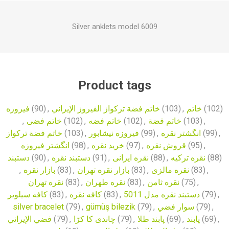
Silver anklets model 6009
Product tags
فیروزه
(90)
,
خاتم فضة تركواز الفيروز الإيراني
(103)
,
خاتم
(102)
,
خاتم فضی
(102)
,
خاتم فضه
(102)
,
خاتم فضة
(103)
,
خاتم فضة تركواز
(103)
,
فیروزه نیشابور
(99)
,
انگشتر نقره
(99)
,
انگشتر فیروزه
(98)
,
خرید نقره
(97)
,
قروش نقره
(95)
,
دستبند
(90)
,
دستبند نقره
(91)
,
نقره ایرانی
(88)
,
نقره ترکیه
(88)
,
بازار نقره
(83)
,
بازار نقره تهران
(83)
,
نقره مالزی
(83)
,
نقره تهران
(83)
,
نقره طهران
(83)
,
نقره ثامن
(75)
,
کافه سیلویر
(83)
,
کافه نقره
(83)
,
دستبند نقره مدل 5011
(79)
,
silver bracelet
(79)
,
gümüş bilezik
(79)
,
سوار فضي
(79)
,
فضي الإيراني
(79)
,
چاندی کا کڑا
(79)
,
پابند طلا
(69)
,
پابند
(69)
,