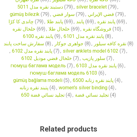
دستبند نقره مدل 5011
(79)
,
silver bracelet
(79)
,
gümüş bilezik
(79)
,
سوار فضي
(79)
,
فضي الإيراني
(79)
,
چاندی کا کڑا
(79)
,
پابند طلا
(69)
,
پابند
(69)
,
پابند نقره
(69)
,
خلخال نقره
(69)
,
خلخال طلا
(69)
,
فروشگاه نقره
(10)
,
پابند نقره 6100
(9)
,
پابند نقره مدل 6101
(8)
,
سفارش ساخت پابند
(8)
,
جواهری جوکار
(8)
,
نقره کافه سیلور
(8)
,
پابند نقره مدل 6102
(7)
,
silver anklets model 6102
(7)
,
خلخال فضي موديل 6102
(7)
,
سلور پازیب
(7)
,
гюмуш баглама модель
(7)
,
پابند نقره مدل 6103
(6)
,
гюмуш баглама модель 6103
(6)
,
gümüş bağlama modeli
(5)
,
پابند نقره زنانه 6500
(4)
,
پتبند نقره زنانه
(4)
,
women's silver binding
(4)
,
تجليد نسائي فضة 650
(4)
,
تجليد نسائي فضة
(4)
Related products