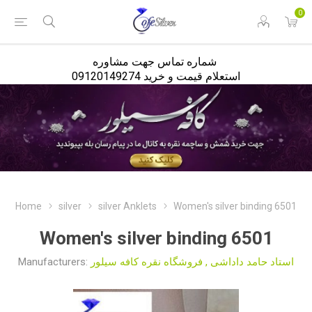
<
0
شماره تماس جهت مشاوره
استعلام قیمت و خرید 09120149274
Home
silver
silver Anklets
Women's silver binding 6501
Women's silver binding 6501
Manufacturers:
فروشگاه نقره کافه سیلور
,
استاد حامد داداشی