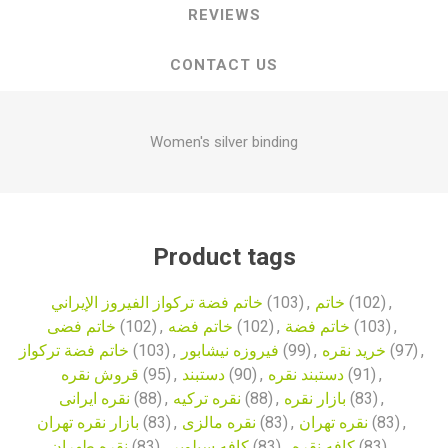
REVIEWS
CONTACT US
Women's silver binding
Product tags
خاتم فضة تركواز الفيروز الإيراني
(103)
,
خاتم
(102)
,
خاتم فضی
(102)
,
خاتم فضه
(102)
,
خاتم فضة
(103)
,
خاتم فضة تركواز
(103)
,
فیروزه نیشابور
(99)
,
خرید نقره
(97)
,
قروش نقره
(95)
,
دستبند
(90)
,
دستبند نقره
(91)
,
نقره ایرانی
(88)
,
نقره ترکیه
(88)
,
بازار نقره
(83)
,
بازار نقره تهران
(83)
,
نقره مالزی
(83)
,
نقره تهران
(83)
,
نقره طهران
(83)
,
کافه سیلویر
(83)
,
کافه نقره
(83)
,