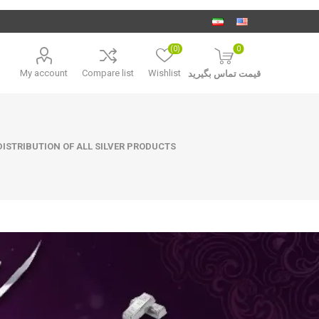
(0)
0
My account
Compare list
Wishlist
قیمت تماس بگیرید
ISTRIBUTION OF ALL SILVER PRODUCTS