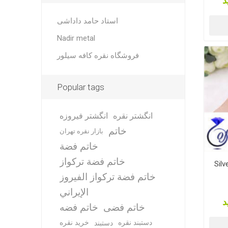
د
استاد حامد داداشی
Nadir metal
فروشگاه نقره کافه سیلور
Popular tags
انگشتر نقره
انگشتر فیروزه
خاتم
بازار نقره تهران
خاتم فضة
خاتم فضة تركواز
Silv
خاتم فضة تركواز الفيروز
الإيراني
د
خاتم فضی
خاتم فضه
دستبند نقره
خرید نقره
دستبند