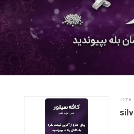
Home
sil