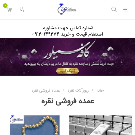
<
0
شماره تماس جهت مشاوره
استعلام قیمت و خرید 09120149274
خانه
زیورآلات نقره
عمده فروشی نقره
عمده فروشی نقره