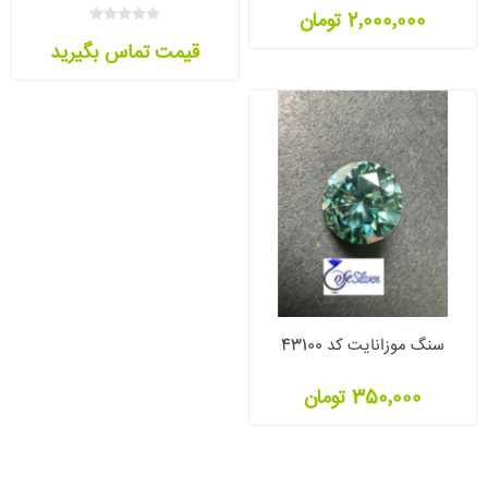
2٬000٬000 تومان
قیمت تماس بگیرید
سنگ موزانایت کد 43100
350٬000 تومان