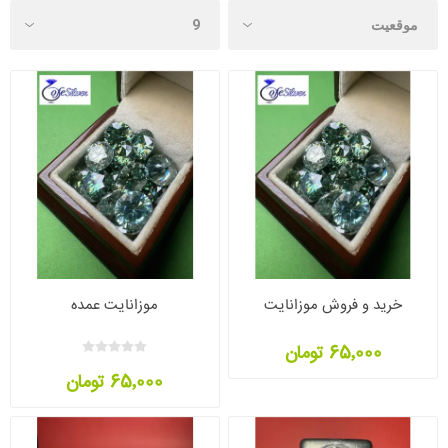
خرید و فروش موزانایت
موزانایت عمده
65٬000 تومان
65٬000 تومان