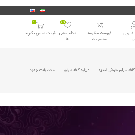
0
(0)
اربری
فهرست مقایسه
علاقه مندی
قیمت تماس بگیرید
ن
محصولات
ها
کافه سیلور خوش آمدید
درباره کافه سیلور
محصولات جدید