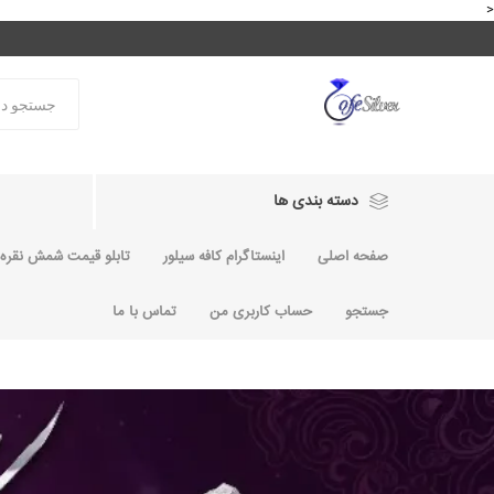
<
دسته بندی ها
صفحه اصلی
اینستاگرام کافه سیلور
تابلو قیمت شمش نقره و
جستجو
حساب کاربری من
تماس با ما