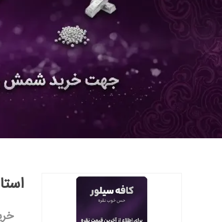
استا
خری