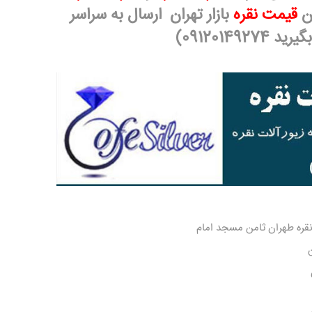
ن
قیمت نقره
بازار تهران ارسال به سراسر
0912014)
قره طهران ثامن مسجد امام