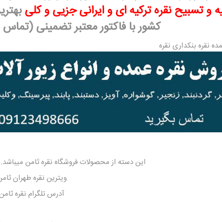
ه
و
تسبیح نقره
ترکیه ای و ایرانی جزیی و کلی
بهتری
کشور با فاکتور معتبر تضمینی (تماس بگیرید 9274
ده نقره
بنکداری نقره
این دسته از محصولات
فروشگاه نقره ثامن
میباشد.ن
ویترین نقره طهران ثامن
آدرس تلگرام نقره ثامن