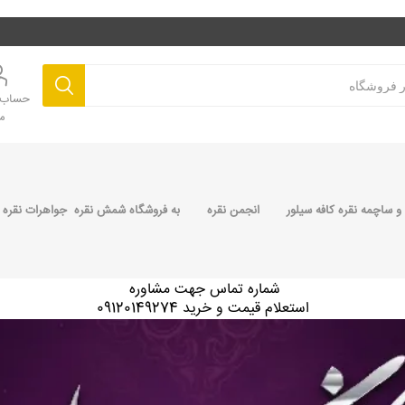
حساب ک
م
 ساچمه نقره کافه سیلور
انجمن نقره
به فروشگاه شمش نقره جواهرات نقره 
شماره تماس جهت مشاوره
استعلام قیمت و خرید 09120149274