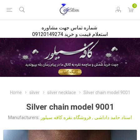
<
0
شماره تماس جهت مشاوره
استعلام قیمت و خرید 09120149274
Home
silver
silver necklace
Silver chain model 9001
Silver chain model 9001
Manufacturers:
فروشگاه نقره کافه سیلور
,
استاد حامد داداشی