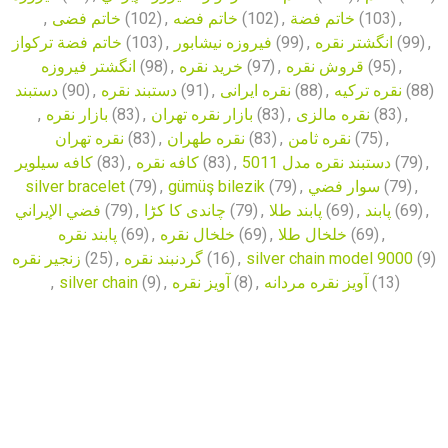
,
خاتم فضی
(102)
,
خاتم فضه
(102)
,
خاتم فضة
(103)
,
خاتم فضة تركواز
(103)
,
فیروزه نیشابور
(99)
,
انگشتر نقره
(99)
,
انگشتر فیروزه
(98)
,
خرید نقره
(97)
,
قروش نقره
(95)
,
دستبند
(90)
,
دستبند نقره
(91)
,
نقره ایرانی
(88)
,
نقره ترکیه
(88)
,
بازار نقره
(83)
,
بازار نقره تهران
(83)
,
نقره مالزی
(83)
,
نقره تهران
(83)
,
نقره طهران
(83)
,
نقره ثامن
(75)
,
کافه سیلویر
(83)
,
کافه نقره
(83)
,
دستبند نقره مدل 5011
(79)
,
silver bracelet
(79)
,
gümüş bilezik
(79)
,
سوار فضي
(79)
,
فضي الإيراني
(79)
,
چاندی کا کڑا
(79)
,
پابند طلا
(69)
,
پابند
(69)
,
پابند نقره
(69)
,
خلخال نقره
(69)
,
خلخال طلا
(69)
,
زنجیر نقره
(25)
,
گردنبند نقره
(16)
,
silver chain model 9000
(9)
,
silver chain
(9)
,
آویز نقره
(8)
,
آویز نقره مردانه
(13)