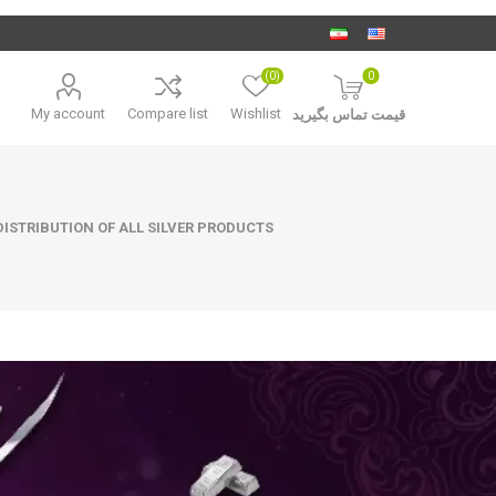
(0)
0
My account
Compare list
Wishlist
قیمت تماس بگیرید
ISTRIBUTION OF ALL SILVER PRODUCTS