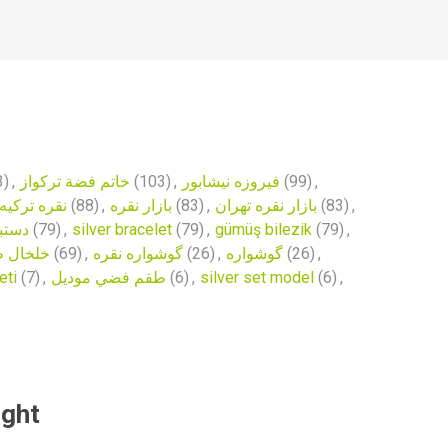
3)
,
خاتم فضة تركواز
(103)
,
فیروزه نیشابور
(99)
,
نقره ترکیه
(88)
,
بازار نقره
(83)
,
بازار نقره تهران
(83)
,
دستبند
(79)
,
silver bracelet
(79)
,
gümüş bilezik
(79)
,
خلخال ط
(69)
,
گوشواره نقره
(26)
,
گوشواره
(26)
,
eti
(7)
,
طقم فضي موديل
(6)
,
silver set model
(6)
,
ught