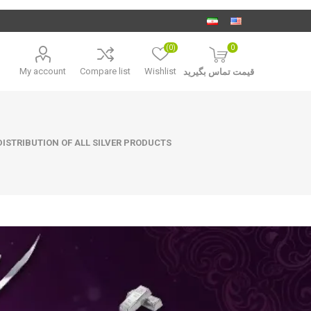
(0)
0
My account
Compare list
Wishlist
قیمت تماس بگیرید
ISTRIBUTION OF ALL SILVER PRODUCTS