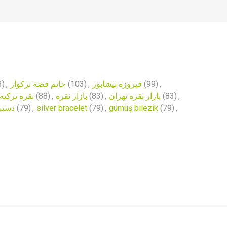
3)
,
خاتم فضة تركواز
(103)
,
فیروزه نیشابور
(99)
,
نقره ترکیه
(88)
,
بازار نقره
(83)
,
بازار نقره تهران
(83)
,
دستبند
(79)
,
silver bracelet
(79)
,
gümüş bilezik
(79)
,