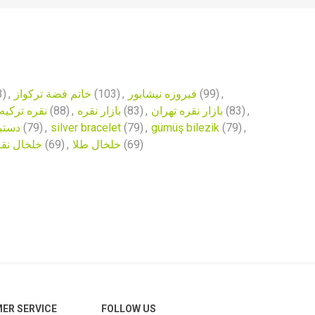
3)
,
خاتم فضة تركواز
(103)
,
فیروزه نیشابور
(99)
,
نقره ترکیه
(88)
,
بازار نقره
(83)
,
بازار نقره تهران
(83)
,
دستبند
(79)
,
silver bracelet
(79)
,
gümüş bilezik
(79)
,
خلخال نق
(69)
,
خلخال طلا
(69)
ER SERVICE
FOLLOW US