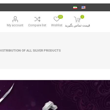
(0)
0
My account
Compare list
Wishlist
قیمت تماس بگیرید
ISTRIBUTION OF ALL SILVER PRODUCTS