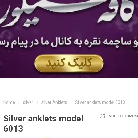
Home
silver
silver Anklets
Silver anklets model 6013
Silver anklets model
ADD TO COMPAR
6013