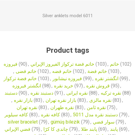
Silver anklets model 6011
Product tags
فیروزه
(90)
,
خاتم فضة تركواز الفيروز الإيراني
(103)
,
خاتم
(102)
,
خاتم فضی
(102)
,
خاتم فضه
(102)
,
خاتم فضة
(103)
,
خاتم فضة تركواز
(103)
,
فیروزه نیشابور
(99)
,
انگشتر نقره
(99)
,
انگشتر فیروزه
(98)
,
خرید نقره
(97)
,
قروش نقره
(95)
,
دستبند
(90)
,
دستبند نقره
(91)
,
نقره ایرانی
(88)
,
نقره ترکیه
(88)
,
بازار نقره
(83)
,
بازار نقره تهران
(83)
,
نقره مالزی
(83)
,
نقره تهران
(83)
,
نقره طهران
(83)
,
نقره ثامن
(75)
,
کافه سیلویر
(83)
,
کافه نقره
(83)
,
دستبند نقره مدل 5011
(79)
,
silver bracelet
(79)
,
gümüş bilezik
(79)
,
سوار فضي
(79)
,
فضي الإيراني
(79)
,
چاندی کا کڑا
(79)
,
پابند طلا
(69)
,
پابند
(69)
,