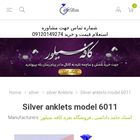
<
0
شماره تماس جهت مشاوره
استعلام قیمت و خرید 09120149274
Home
silver
silver Anklets
Silver anklets model 6011
Silver anklets model 6011
Manufacturers:
فروشگاه نقره کافه سیلور
,
استاد حامد داداشی