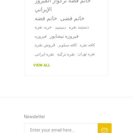
خاتم فضة تركواز الفيروز
الإيراني
خاتم فضی
خاتم فضه
دستبند نقره
خرید نقره
دستبند
فیروزه نیشابور
فیروزه
قروش نقره
کافه نقره
کافه سیلویر
نقره تهران
نقره ترکیه
نقره ایرانی
VIEW ALL
Newsletter