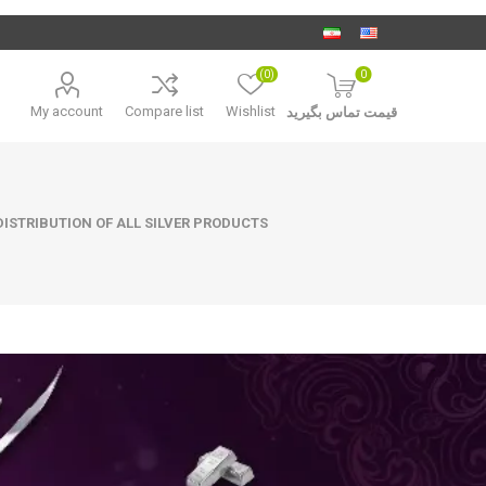
(0)
0
My account
Compare list
Wishlist
قیمت تماس بگیرید
ISTRIBUTION OF ALL SILVER PRODUCTS