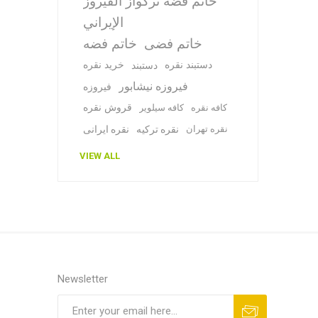
خاتم فضة تركواز الفيروز
الإيراني
خاتم فضی
خاتم فضه
دستبند نقره
خرید نقره
دستبند
فیروزه نیشابور
فیروزه
قروش نقره
کافه نقره
کافه سیلویر
نقره تهران
نقره ترکیه
نقره ایرانی
VIEW ALL
Newsletter