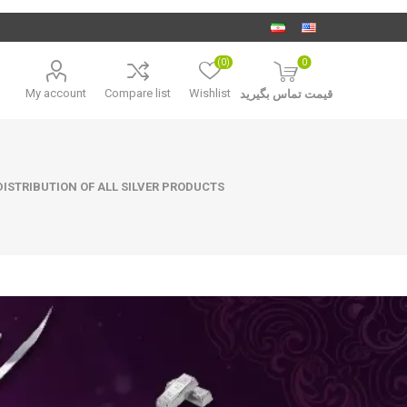
(0)
0
My account
Compare list
Wishlist
قیمت تماس بگیرید
ISTRIBUTION OF ALL SILVER PRODUCTS