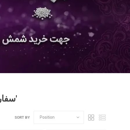
Products tagged with 'سفارش ساخت پابند'
SORT BY