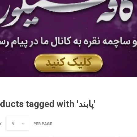
Products tagged with 'پابند'
Y
PER PAGE