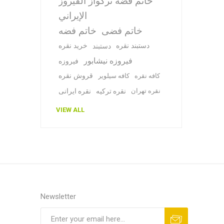
خاتم فضة تركواز الفيروز
الإيراني
خاتم فضی
خاتم فضه
دستبند نقره
خرید نقره
دستبند
فیروزه نیشابور
فیروزه
قروش نقره
کافه نقره
کافه سیلویر
نقره تهران
نقره ترکیه
نقره ایرانی
VIEW ALL
Newsletter