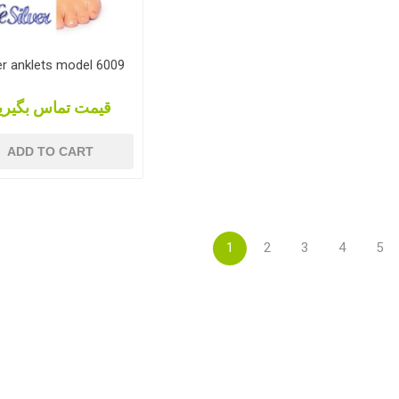
er anklets model 6009
قیمت تماس بگیری
ADD TO CART
1
2
3
4
5