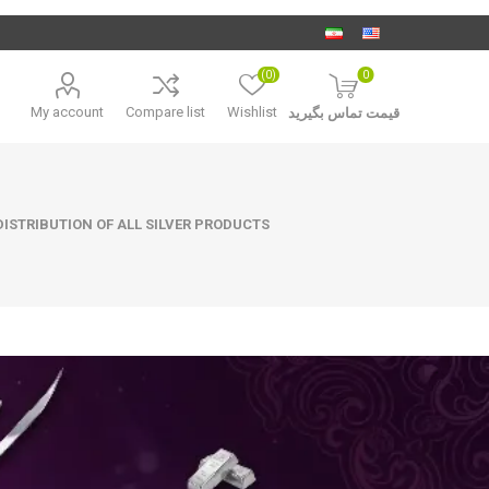
(0)
0
My account
Compare list
Wishlist
قیمت تماس بگیرید
ISTRIBUTION OF ALL SILVER PRODUCTS