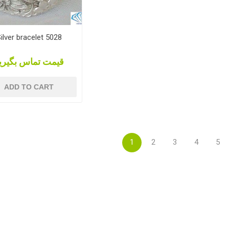
ilver bracelet 5028
قیمت تماس بگیری
ADD TO CART
1
2
3
4
5