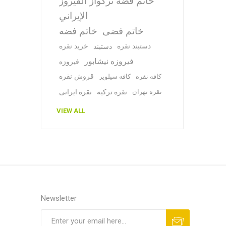
خاتم فضة تركواز الفيروز
الإيراني
خاتم فضی
خاتم فضه
دستبند نقره
خرید نقره
دستبند
فیروزه نیشابور
فیروزه
قروش نقره
کافه نقره
کافه سیلویر
نقره تهران
نقره ترکیه
نقره ایرانی
VIEW ALL
Newsletter