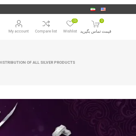
(0)
0
My account
Compare list
Wishlist
قیمت تماس بگیرید
ISTRIBUTION OF ALL SILVER PRODUCTS