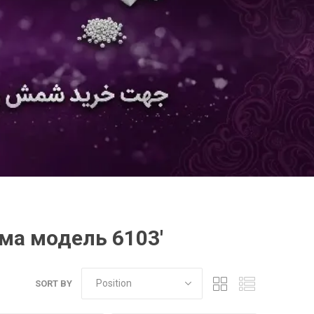
ама модель 6103'
SORT BY