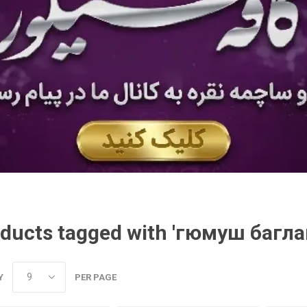
ducts tagged with 'гюмуш багл
Y
PER PAGE