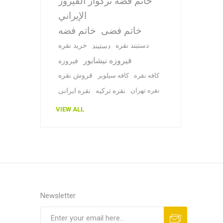
خاتم فضة تركواز الفيروز
الإيراني
خاتم فضی
خاتم فضه
دستبند نقره
خرید نقره
دستبند
فیروزه نیشابور
فیروزه
قروش نقره
کافه نقره
کافه سیلویر
نقره تهران
نقره ترکیه
نقره ایرانی
VIEW ALL
Newsletter