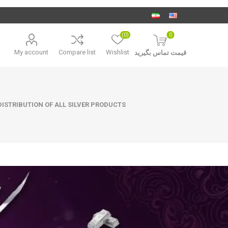
(0)
0
My account
Compare list
Wishlist
قیمت تماس بگیرید
ISTRIBUTION OF ALL SILVER PRODUCTS