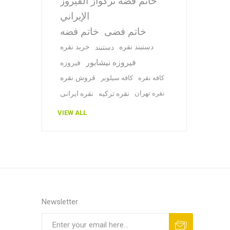
خاتم فضة تركواز الفيروز
الإيراني
خاتم فضی
خاتم فضه
دستبند نقره
خرید نقره
دستبند
فیروزه نیشابور
فیروزه
قروش نقره
کافه نقره
کافه سیلویر
نقره تهران
نقره ترکیه
نقره ایرانی
VIEW ALL
Newsletter