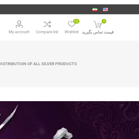
(0)
0
My account
Compare list
Wishlist
قیمت تماس بگیرید
ISTRIBUTION OF ALL SILVER PRODUCTS