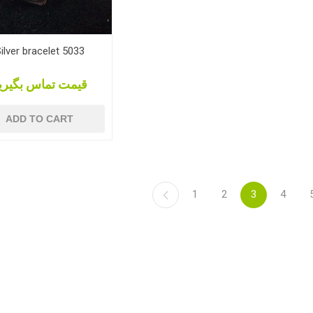
ilver bracelet 5033
قیمت تماس بگیری
ADD TO CART
1
2
3
4