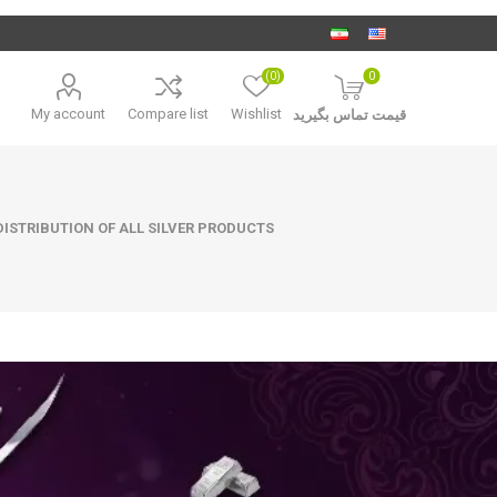
(0)
0
My account
Compare list
Wishlist
قیمت تماس بگیرید
ISTRIBUTION OF ALL SILVER PRODUCTS