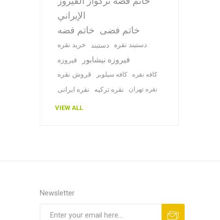
خاتم فضة تركواز الفيروز
الإيراني
خاتم فضی
خاتم فضه
دستبند نقره
خرید نقره
دستبند
فیروزه نیشابور
فیروزه
قروش نقره
کافه نقره
کافه سیلویر
نقره تهران
نقره ترکیه
نقره ایرانی
VIEW ALL
Newsletter