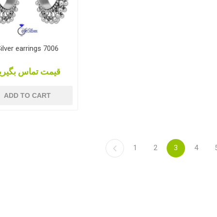
ilver earrings 7006
قیمت تماس بگیری
ADD TO CART
1
2
3
4