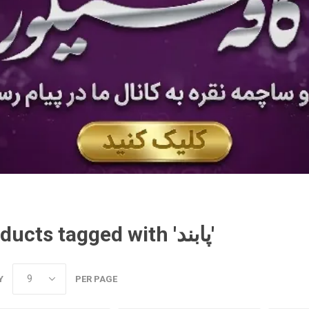
Products tagged with 'پابند'
Y
PER PAGE