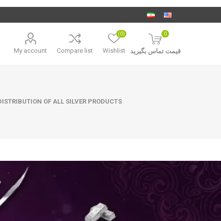
(0)
0
My account
Compare list
Wishlist
قیمت تماس بگیرید
ISTRIBUTION OF ALL SILVER PRODUCTS