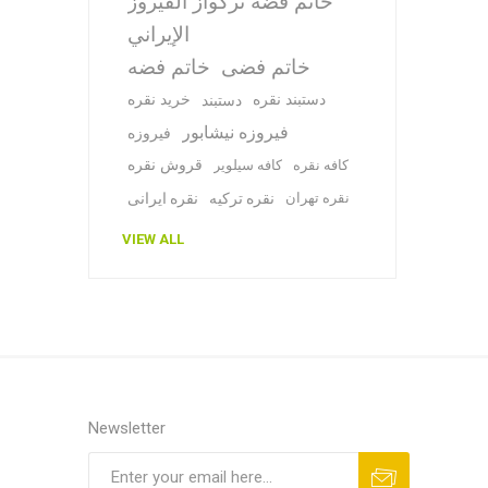
خاتم فضة تركواز الفيروز
الإيراني
خاتم فضی
خاتم فضه
دستبند نقره
خرید نقره
دستبند
فیروزه نیشابور
فیروزه
قروش نقره
کافه نقره
کافه سیلویر
نقره تهران
نقره ترکیه
نقره ایرانی
VIEW ALL
Newsletter