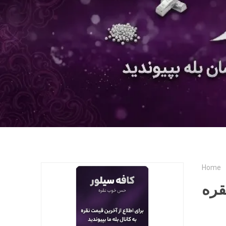
Home
قره