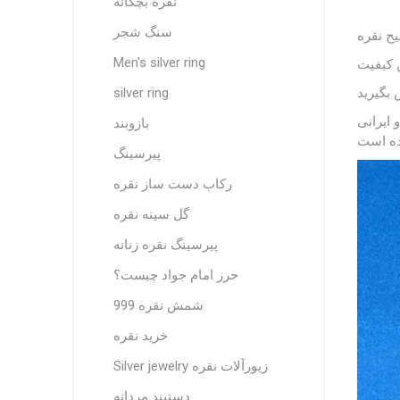
نقره بچگانه
سنگ شجر
Men's silver ring
ن کیفیت
 بگیرید
silver ring
 ایرانی
بازوبند
پیرسینگ
رکاب دست ساز نقره
گل سینه نقره
پیرسینگ نقره زنانه
حرز امام جواد چیست؟
شمش نقره 999
خرید نقره
Silver jewelry زیورآلات نقره
دستبند مردانه