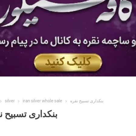
بنکداری تسبیح نقره
iran silver whole sale
silver
بنکداری تسبیح ن