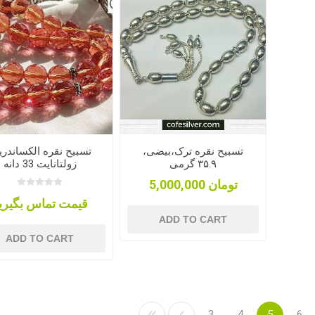
تسبیح نقره ترک،بیضی،
تسبیح نقره الکساندر
۳۵.۹ گرمی
زولتانایت 33 دانه
5,000,000 تومان
قیمت تماس بگیری
ADD TO CART
ADD TO CART
3
4
5
6