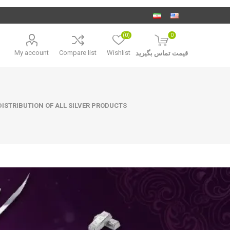
(0)
0
My account
Compare list
Wishlist
قیمت تماس بگیرید
ISTRIBUTION OF ALL SILVER PRODUCTS