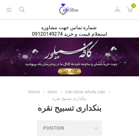
<
0
شماره تماس جهت مشاوره
استعلام قیمت و خرید 09120149274
Home
silver
iran silver whole sale
بنکداری تسبیح نقره
بنکداری تسبیح نقره