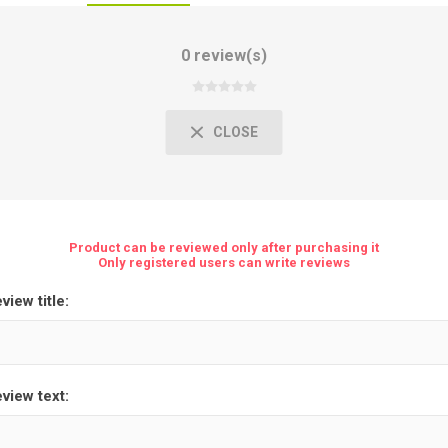
0 review(s)
CLOSE
Product can be reviewed only after purchasing it
Only registered users can write reviews
view title:
view text: