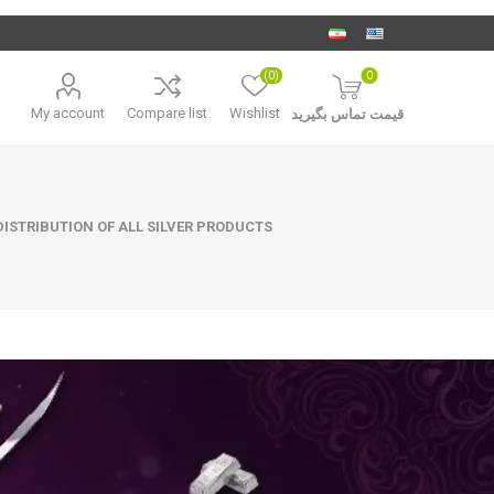
(0)
0
My account
Compare list
Wishlist
قیمت تماس بگیرید
ISTRIBUTION OF ALL SILVER PRODUCTS