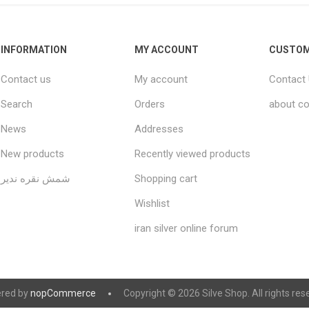
INFORMATION
MY ACCOUNT
CUSTOM
Contact us
My account
Contact
Search
Orders
about co
News
Addresses
New products
Recently viewed products
شمش نقره ندیر
Shopping cart
Wishlist
iran silver online forum
red by
nopCommerce
Copyright © 2026 Silve Shop. All rights res