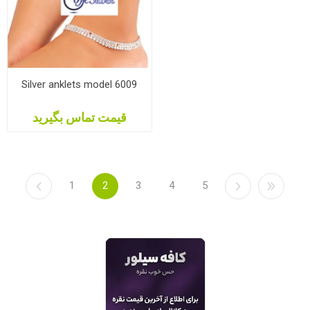
Silver anklets model 6009
قیمت تماس بگیرید
1
2
3
4
5