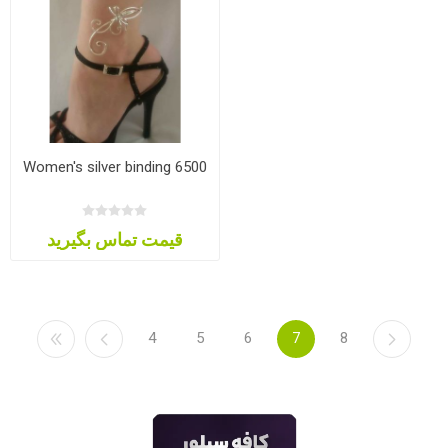
Women's silver binding 6500
قیمت تماس بگیرید
4
5
6
7
8