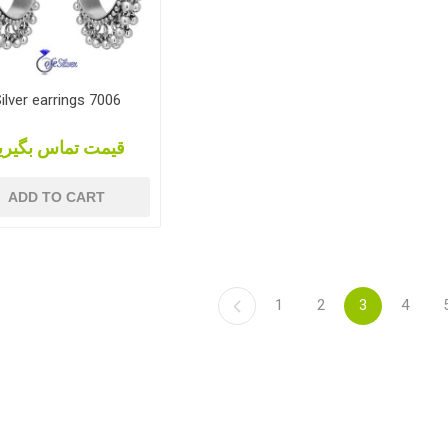
ilver earrings 7006
قیمت تماس بگیری
ADD TO CART
1
2
3
4