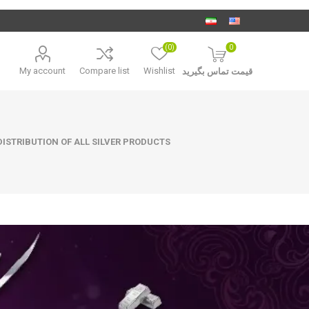
(0)
0
My account
Compare list
Wishlist
قیمت تماس بگیرید
ISTRIBUTION OF ALL SILVER PRODUCTS