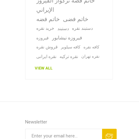
خاتم فضة تركواز الفيروز
الإيراني
خاتم فضی
خاتم فضه
دستبند نقره
خرید نقره
دستبند
فیروزه نیشابور
فیروزه
قروش نقره
کافه نقره
کافه سیلویر
نقره تهران
نقره ترکیه
نقره ایرانی
VIEW ALL
Newsletter