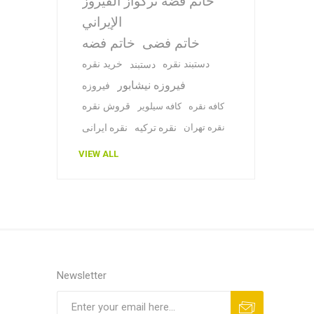
خاتم فضة تركواز الفيروز
الإيراني
خاتم فضی
خاتم فضه
دستبند نقره
خرید نقره
دستبند
فیروزه نیشابور
فیروزه
قروش نقره
کافه نقره
کافه سیلویر
نقره تهران
نقره ترکیه
نقره ایرانی
VIEW ALL
Newsletter