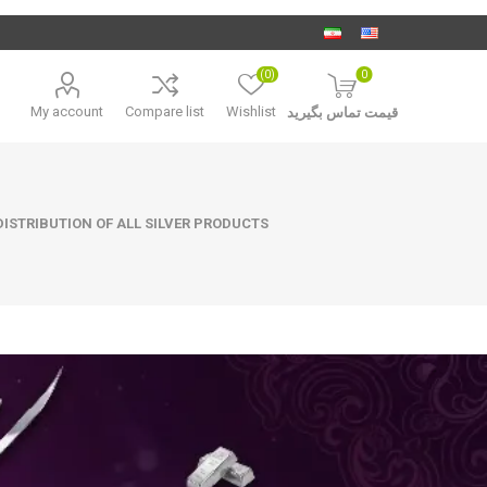
(0)
0
My account
Compare list
Wishlist
قیمت تماس بگیرید
ISTRIBUTION OF ALL SILVER PRODUCTS