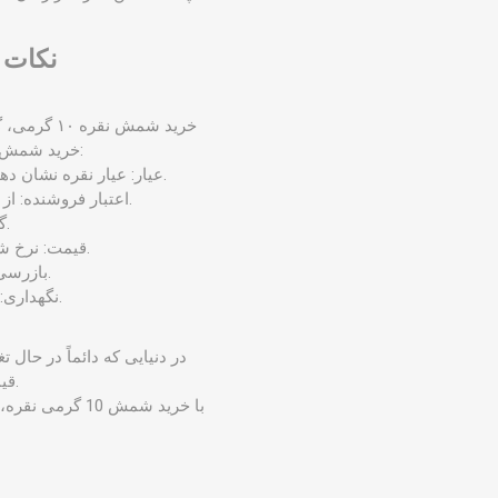
نکات مه
خرید شمش 
خرید شمش بهتر است به نکات مهمی توجه شود که به برخی از مهم ترین آن ها اشاره خواهیم کرد:
عیار: عیار نقره نشان‌ دهنده‌ خلوص آن است. برای شمش 10 گرمی نقره، عیار 999 خالص ‌ترین نوع نقره محسوب می ‌شود.
اعتبار فروشنده: از فروشگاه‌ های معتبر و مجاز خرید کرده تا از اصالت و کیفیت شمش نقره اطمینان حاصل کنید.
گواهی اصالت: حتماً از فروشنده گواهی اصالت و عیار نقره را دریافت نمایید.
قیمت: نرخ شمش 10 گرمی نقره با توجه به عیار، وزن و نرخ روز نقره در بازار جهانی تعیین می ‌شود.
بازرسی: قبل از خرید، شمش را به دقت بررسی کرده تا فاقد هرگونه نقص یا آسیب باشد.
نگهداری: شمش نقره را در مکانی امن و دور از رطوبت و نور مستقیم خورشید نگهداری کنید.
در دنیایی که دائماً در حا
قیمت نه تنها چشم ‌ها را خیره می ‌کند، بلکه ثبات و آرامش را به ارمغان می ‌آورد.
با خرید شمش 0