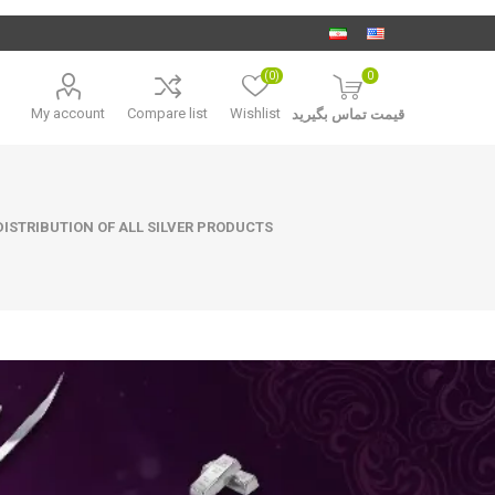
(0)
0
My account
Compare list
Wishlist
قیمت تماس بگیرید
ISTRIBUTION OF ALL SILVER PRODUCTS