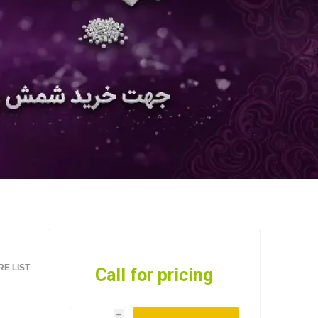
E LIST
Call for pricing
i