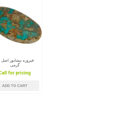
ف
گرمی
Call for pricing
ADD TO CART