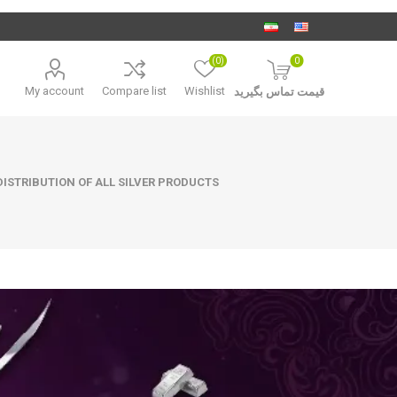
(0)
0
My account
Compare list
Wishlist
قیمت تماس بگیرید
ISTRIBUTION OF ALL SILVER PRODUCTS