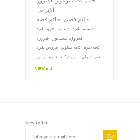
خاتم فضة تركواز الفيروز
الإيراني
خاتم فضی
خاتم فضه
دستبند نقره
خرید نقره
دستبند
فیروزه نیشابور
فیروزه
قروش نقره
کافه نقره
کافه سیلویر
نقره تهران
نقره ترکیه
نقره ایرانی
VIEW ALL
Newsletter