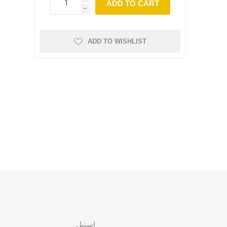
ADD TO CART
h
ADD TO WISHLIST
استیل