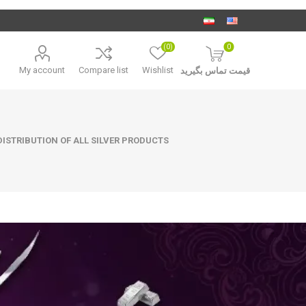
(0)
0
My account
Compare list
Wishlist
قیمت تماس بگیرید
ISTRIBUTION OF ALL SILVER PRODUCTS