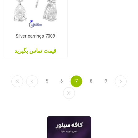
Silver earrings 7009
قیمت تماس بگیرید
5
6
7
8
9