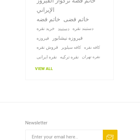
خاتم فضة تركواز الفيروز
الإيراني
خاتم فضی
خاتم فضه
دستبند نقره
خرید نقره
دستبند
فیروزه نیشابور
فیروزه
قروش نقره
کافه نقره
کافه سیلویر
نقره تهران
نقره ترکیه
نقره ایرانی
VIEW ALL
Newsletter