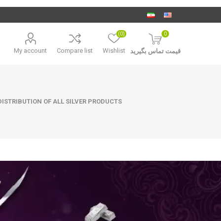
(0)
0
My account
Compare list
Wishlist
قیمت تماس بگیرید
ISTRIBUTION OF ALL SILVER PRODUCTS