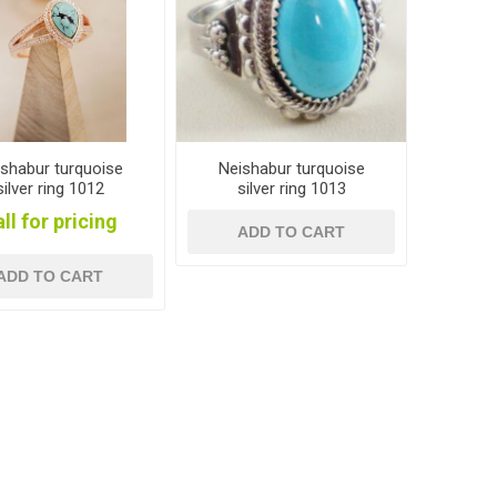
shabur turquoise
Neishabur turquoise
silver ring 1012
silver ring 1013
ll for pricing
ADD TO CART
ADD TO CART