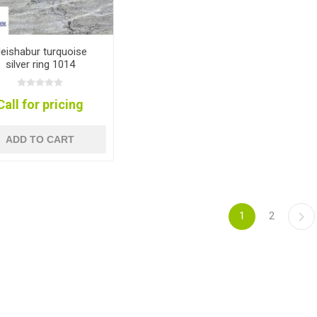
eishabur turquoise
silver ring 1014
Call for pricing
ADD TO CART
1
2