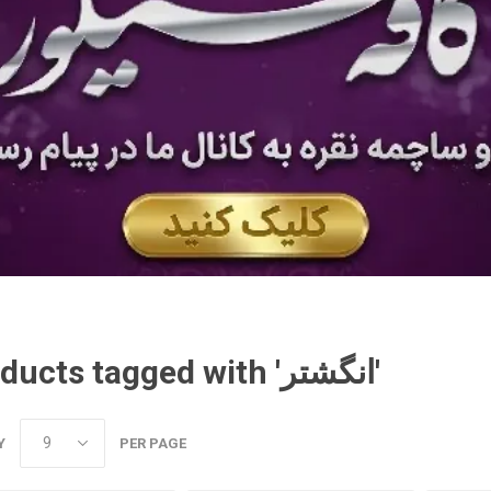
Products tagged with 'انگشتر'
Y
PER PAGE