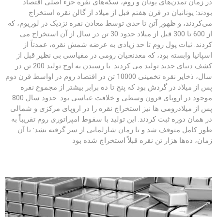
در زمان تمدن‌های یونان و روم، سکه‌های نقره جزء اصلی اقتصاد
بودند: یونانیان در قرن هفتم قبل از میلاد از گالن نقره استخراج
می‌کردند، و ظهور آتن تا حدی توسط معادن نقره نزدیک در لوریوم، که
از 600 تا 300 قبل از میلاد حدود 30 تن در سال از آن استخراج می
کردند. ثبات پول روم تا حد زیادی به عرضه
شمش نقره
، عمدتاً از
اسپانیا وابسته بود، که معدنچیان رومی در مقیاسی بی نظیر قبل از
کشف دنیای جدید تولید می کردند. با رسیدن به اوج تولید 200 تن در
سال، ذخایر نقره تخمینی 10000 تن در اقتصاد روم در اواسط قرن دوم
پس از میلاد در گردش بود که پنج تا ده برابر بیشتر از مجموع نقره
موجود در اروپای قرون وسطی و خلافت عباسی بود. حدود سال 800
پس از میلادرومی ها نیز استخراج نقره را در اروپای مرکزی و شمالی
در همان دوره ثبت کردند. این تولید با سقوط امپراتوری روم تقریباً به
طور کامل متوقف شد و تا زمان شارلمانی از سر گرفته نشد: تا آن
زمان، ده‌ها هزار تن نقره قبلاً استخراج شده بود