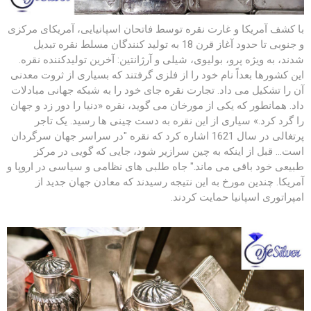
با کشف آمریکا و غارت نقره توسط فاتحان اسپانیایی، آمریکای مرکزی
و جنوبی تا حدود آغاز قرن 18 به تولید کنندگان مسلط نقره تبدیل
شدند، به ویژه پرو، بولیوی، شیلی و آرژانتین: آخرین تولیدکننده نقره.
این کشورها بعداً نام خود را از فلزی گرفتند که بسیاری از ثروت معدنی
آن را تشکیل می داد. تجارت نقره جای خود را به شبکه جهانی مبادلات
داد. همانطور که یکی از مورخان می گوید، نقره «دنیا را دور زد و جهان
را گرد کرد.» سیاری از این نقره به دست چینی ها رسید. یک تاجر
پرتغالی در سال 1621 اشاره کرد که نقره "در سراسر جهان سرگردان
است... قبل از اینکه به چین سرازیر شود، جایی که گویی در مرکز
طبیعی خود باقی می ماند." جاه طلبی های نظامی و سیاسی در اروپا و
آمریکا. چندین مورخ به این نتیجه رسیدند که معادن جهان جدید از
امپراتوری اسپانیا حمایت کردند.