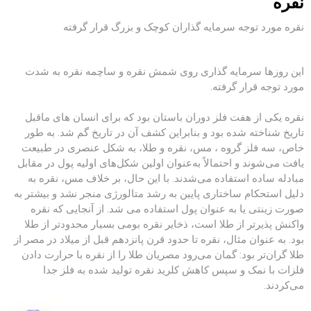
نقره
نقره مورد توجه سرمایه گذاران کوچک و بزرگ قرار گرفته
این روزها سرمایه گذاری روی
شمش نقره
و
ساچمه نقره
به شدت
مورد توجه قرار گرفته.
نقره یکی از هفت فلز دوران باستان بود که برای انسان های ماقبل
تاریخ شناخته شده بود و بنابراین کشف آن در تاریخ گم شد. به طور
خاص، سه فلز گروه ، مس، نقره و طلا، به شکل عنصری در طبیعت
یافت می‌شوند و احتمالاً به‌عنوان اولین شکل‌های اولیه پول در مقابل
مبادله ساده استفاده می‌شدند. با این حال، بر خلاف مس، نقره به
دلیل استحکام ساختاری پایین به رشد متالورژی منجر نشد و بیشتر به
صورت زینتی یا به عنوان پول استفاده می شد. از آنجایی که نقره
واکنش پذیرتر از طلا است، ذخایر نقره بومی بسیار محدودتر از طلا
بود. به عنوان مثال، نقره تا حدود قرن پانزدهم قبل از میلاد در مصر از
طلا گران‌تر بود: گمان می‌رود مصریان
طلا
را از نقره با حرارت دادن
فلزات با نمک و سپس کاهش کلرید نقره تولید شده به فلز جدا
می‌کردند.