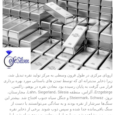
اروپای مرکزی در طول قرون وسطی به مرکز تولید نقره تبدیل شد،
زیرا ذخایر مدیترانه ای که توسط تمدن های باستانی مورد بهره برداری
قرار می گرفت به پایان رسیده بود. معادن نقره در بوهم، زاکسن،
Erzgebirge، آلزاس، منطقه Lahn، Siegerland، Silesia، مجارستان،
نروژ، Steiermark، Schwaz و جنگل سیاه جنوب افتتاح شد. بیشتر این
سنگ‌ها سرشار از نقره بودند و به سادگی می‌توانستند با دست از
سنگ باقی‌مانده جدا شده و سپس ذوب شوند. برخی از ذخایر نقره
بومی نیز مشاهده شد. بسیاری از این معادن به زودی تمام شد، اما