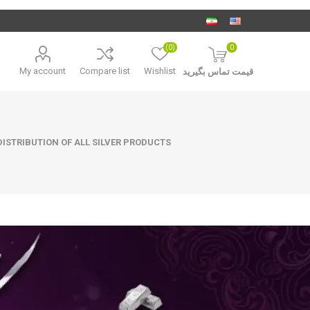
(0)
0
My account
Compare list
Wishlist
قیمت تماس بگیرید
ISTRIBUTION OF ALL SILVER PRODUCTS