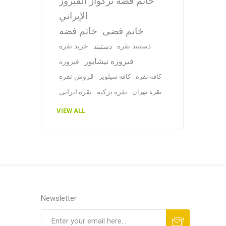
خاتم فضة تركواز الفيروز
الإيراني
خاتم فضی
خاتم فضه
دستبند نقره
خرید نقره
دستبند
فیروزه نیشابور
فیروزه
قروش نقره
کافه نقره
کافه سیلویر
نقره تهران
نقره ترکیه
نقره ایرانی
VIEW ALL
Newsletter