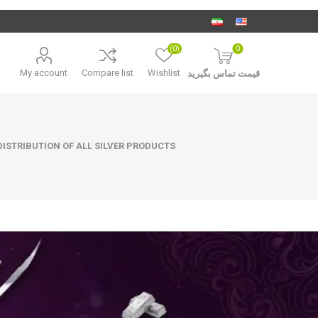
(0)
0
My account
Compare list
Wishlist
قیمت تماس بگیرید
ISTRIBUTION OF ALL SILVER PRODUCTS