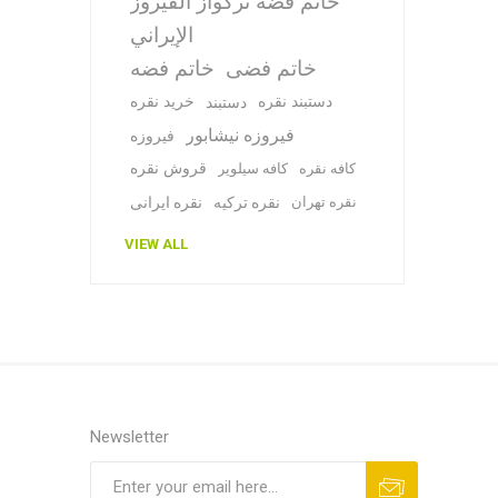
خاتم فضة تركواز الفيروز
الإيراني
خاتم فضی
خاتم فضه
دستبند نقره
خرید نقره
دستبند
فیروزه نیشابور
فیروزه
قروش نقره
کافه نقره
کافه سیلویر
نقره تهران
نقره ترکیه
نقره ایرانی
VIEW ALL
Newsletter