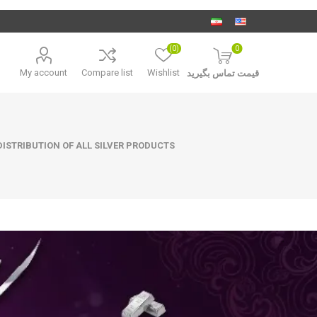
(0)
0
My account
Compare list
Wishlist
قیمت تماس بگیرید
ISTRIBUTION OF ALL SILVER PRODUCTS