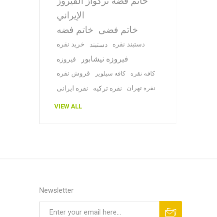
خاتم فضة تركواز الفيروز
الإيراني
خاتم فضی
خاتم فضه
دستبند نقره
خرید نقره
دستبند
فیروزه نیشابور
فیروزه
قروش نقره
کافه نقره
کافه سیلویر
نقره تهران
نقره ترکیه
نقره ایرانی
VIEW ALL
Newsletter