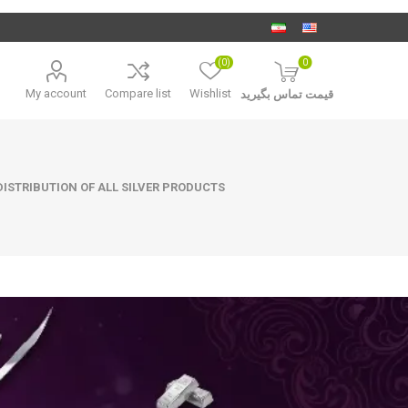
(0)
0
My account
Compare list
Wishlist
قیمت تماس بگیرید
ISTRIBUTION OF ALL SILVER PRODUCTS