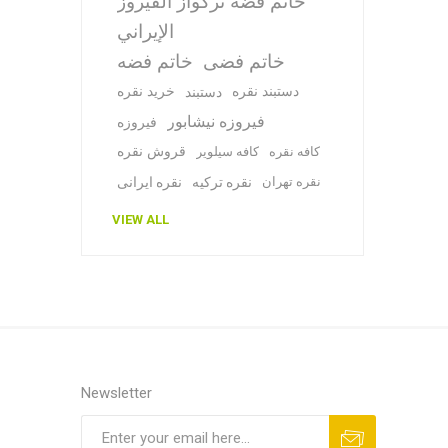
خاتم فضة تركواز الفيروز
الإيراني
خاتم فضی
خاتم فضه
دستبند نقره
خرید نقره
دستبند
فیروزه نیشابور
فیروزه
قروش نقره
کافه نقره
کافه سیلویر
نقره تهران
نقره ترکیه
نقره ایرانی
VIEW ALL
Newsletter