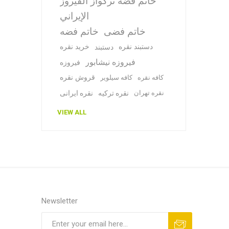
خاتم فضة تركواز الفيروز
الإيراني
خاتم فضی
خاتم فضه
دستبند نقره
خرید نقره
دستبند
فیروزه نیشابور
فیروزه
قروش نقره
کافه نقره
کافه سیلویر
نقره تهران
نقره ترکیه
نقره ایرانی
VIEW ALL
Newsletter