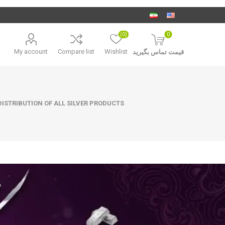
(0)
0
My account
Compare list
Wishlist
قیمت تماس بگیرید
ISTRIBUTION OF ALL SILVER PRODUCTS